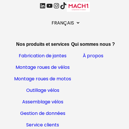
linkedin
Youtube
Instagram
TikTok
C
h
o
i
Nos produits et services
Qui sommes nous ?
s
i
Fabrication de jantes
À propos
r
Montage roues de vélos
u
n
Montage roues de motos
e
l
Outillage vélos
a
Assemblage vélos
n
g
Gestion de données
u
e
Service clients