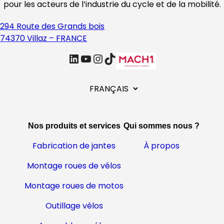
pour les acteurs de l’industrie du cycle et de la mobilité.
294 Route des Grands bois
74370 Villaz – FRANCE
linkedin
Youtube
Instagram
TikTok
C
h
o
i
Nos produits et services
Qui sommes nous ?
s
i
Fabrication de jantes
À propos
r
Montage roues de vélos
u
n
Montage roues de motos
e
l
Outillage vélos
a