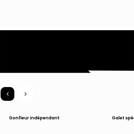
Options
Gonfleur indépendant
Galet spéc