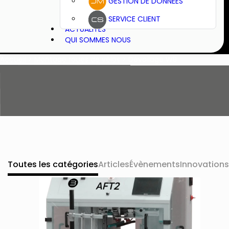
GESTION DE DONNÉES
SERVICE CLIENT
ACTUALITÉS
QUI SOMMES NOUS
Accueil
>
Montage roues de vélos
>
Dévoilage WB
Toutes les catégories
Articles
Évènements
Innovations