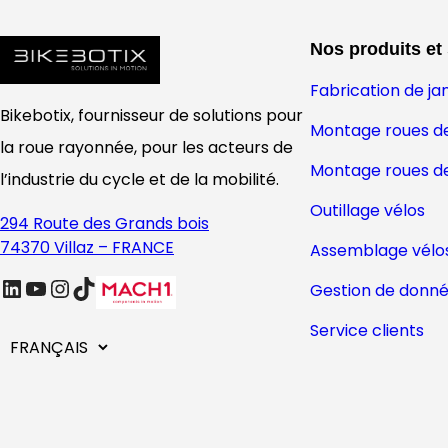
Nos produits et
Fabrication de ja
Bikebotix, fournisseur de solutions pour
Montage roues de
la roue rayonnée, pour les acteurs de
Montage roues d
l’industrie du cycle et de la mobilité.
Outillage vélos
294 Route des Grands bois
74370 Villaz – FRANCE
Assemblage vélo
linkedin
Youtube
Instagram
TikTok
Gestion de donn
Service clients
C
h
o
i
s