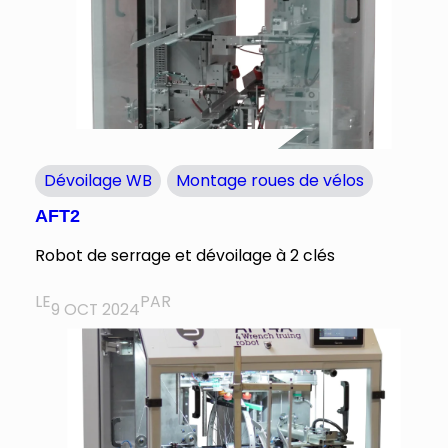
Dévoilage WB
Montage roues de vélos
AFT2
Robot de serrage et dévoilage à 2 clés
LE
PAR
9 OCT 2024