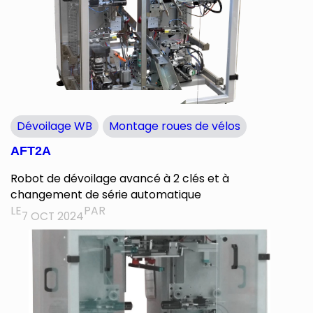
Dévoilage WB
Montage roues de vélos
AFT2A
Robot de dévoilage avancé à 2 clés et à
changement de série automatique
LE
PAR
7 OCT 2024