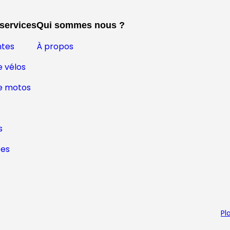
 services
Qui sommes nous ?
ntes
À propos
 vélos
e motos
s
ées
Pl