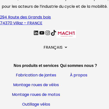
pour les acteurs de l’industrie du cycle et de la mobilité.
294 Route des Grands bois
74370 Villaz – FRANCE
linkedin
Youtube
Instagram
TikTok
C
h
o
i
Nos produits et services
Qui sommes nous ?
s
i
Fabrication de jantes
À propos
r
Montage roues de vélos
u
n
Montage roues de motos
e
l
Outillage vélos
a